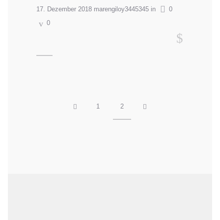
17. Dezember 2018
marengiloy3445345
in
0
0
READ MORE
1
2