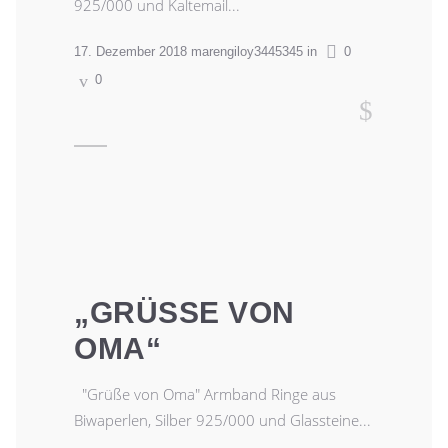
925/000 und Kaltemail...
17. Dezember 2018
marengiloy3445345
in
0
0
READ MORE
„GRÜSSE VON O
MA“
"Grüße von Oma" Armband Ringe aus
Biwaperlen, Silber 925/000 und Glassteine...